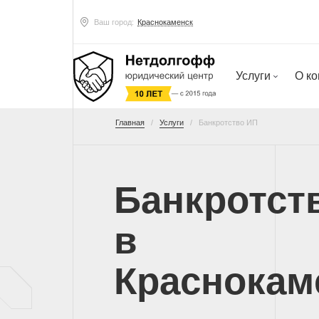
Ваш город:
Краснокаменск
Услуги
О к
Главная
Услуги
Банкротство ИП
Банкротст
в
Краснокам