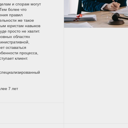
делам и спорам могут
Тем более что
ения правил
ельности же такое
ным юристам навыков
де просто не хватит.
новных областях
инистративной,
яет оставаться
собенности процесса,
ступает клиент.
оспециализированный
лее 7 лет