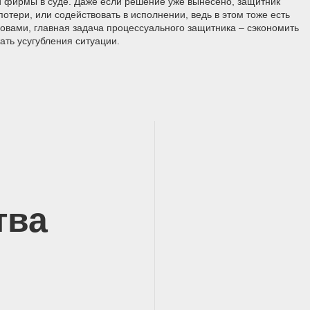
и фирмы в суде. Даже если решение уже вынесено, защитник
потери, или содействовать в исполнении, ведь в этом тоже есть
ловами, главная задача процессуального защитника – сэкономить
ать усугубления ситуации.
тва