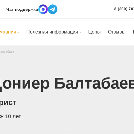
Чат поддержки
8 (800) 70
омпании
Полезная информация
Цены
Отзывы
Балтабаев
ониер Балтабае
рист
ж 10 лет