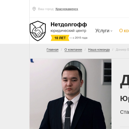
Ваш город:
Краснокаменск
Услуги
О к
Главная
О компании
Наша команда
Дониер 
Д
Ю
Ста