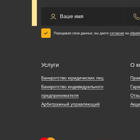
Передавая свои данные, вы даете
согласие
на
обраб
Услуги
О к
Банкротство юридических лиц
Прак
Банкротство индивидуального
Гара
предпринимателя
Отз
Арбитражный управляющий
Акц