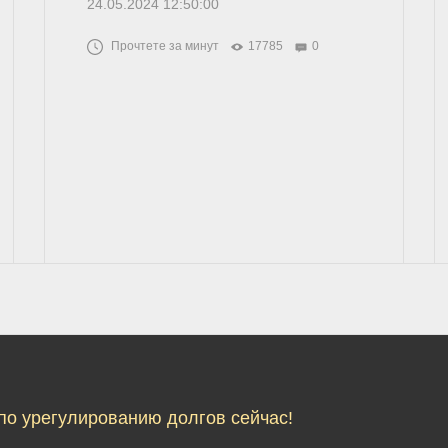
24.05.2024 12:50:00
Прочтете за минут
17785
0
по урегулированию долгов сейчас!