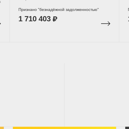
а
Признано "безнадёжной задолженностью"
1 710 403